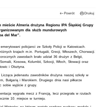
Powrót
Drukuj
 mieście Almeria drużyna Regionu IPA Śląskiej Grupy
 organizowanym dla służb mundurowych
pa del Mar”.
 emerytowani policjanci ze Szkoły Policji w Katowicach.
óżnych krajach m.in. Portugalii, Grecji, Włoszech, Chorwacji.
gorocznych zawodach brało udział 36 drużyn z Belgii,
Somalii, Kosowa, Kolumbii, Szkocji, Włoch, Słowacji oraz
towic i Olsztyna.
u. Licząca jedenastu zawodników drużyna naszej szkoły w
, Bułgarią i Marokiem. Drugiego dnia nasi piłkarze
c sobie wyjście z grupy.
entacja wygrała mecz z Francją, lecz przegrała w rzutach
ecznie 10. miejsce w turnieju.
 Bal Mistrzów, na którym zostały rozdane puchary, medale i