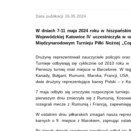
Data publikacji 16.05.2024
W dniach 7-11 maja 2024 roku w hiszpańskim
Wojewódzkiej Katowice IV uczestniczyła w
Międzynarodowym Turnieju Piłki Nożnej „Co
Drużynę reprezentowali nauczyciele policyjni oraz
Turnieje odbywają się cyklicznie od 2010 roku w r
Pierwszy turniej miał miejsce w Barcelonie. W te
Kanady, Bułgarii, Rumunii, Maroka, Francji, USA, 
dwie drużyny reprezentujące barwy Polski – z Ka
7 maja odbyło się uroczyste rozpoczęcie turniej
pierwszym dniu zmierzyła się z Rumunią, Kosowem
rozegrali mecze z Rumunią i Francją, zapewniają
W ostatnim dniu piłkarskich zmagań nasza reprez
karnych o 9. miejsce z Marokiem, zajmując ostat
Po trzech dniach sportowej rywalizacji odbył się