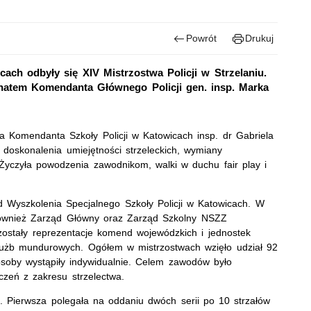
Powrót
Drukuj
ach odbyły się XIV Mistrzostwa Policji w Strzelaniu.
natem Komendanta Głównego Policji gen. insp. Marka
 Komendanta Szkoły Policji w Katowicach insp. dr Gabriela
a doskonalenia umiejętności strzeleckich, wymiany
Życzyła powodzenia zawodnikom, walki w duchu fair play i
d Wyszkolenia Specjalnego Szkoły Policji w Katowicach. W
 również Zarząd Główny oraz Zarząd Szkolny NSZZ
ostały reprezentacje komend wojewódzkich i jednostek
 służb mundurowych. Ogółem w mistrzostwach wzięło udział 92
soby wystąpiły indywidualnie. Celem zawodów było
zeń z zakresu strzelectwa.
. Pierwsza polegała na oddaniu dwóch serii po 10 strzałów