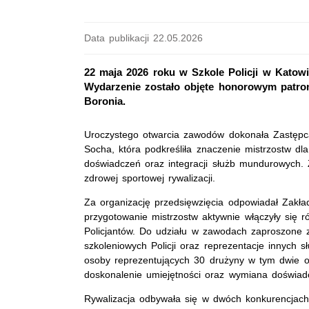
Data publikacji 22.05.2026
22 maja 2026 roku w Szkole Policji w Katowic
Wydarzenie zostało objęte honorowym patro
Boronia.
Uroczystego otwarcia zawodów dokonała Zastępca
Socha, która podkreśliła znaczenie mistrzostw dl
doświadczeń oraz integracji służb mundurowych. 
zdrowej sportowej rywalizacji.
Za organizację przedsięwzięcia odpowiadał Zakła
przygotowanie mistrzostw aktywnie włączyły się
Policjantów. Do udziału w zawodach zaproszone z
szkoleniowych Policji oraz reprezentacje innych
osoby reprezentujących 30 drużyny w tym dwie o
doskonalenie umiejętności oraz wymiana doświadc
Rywalizacja odbywała się w dwóch konkurencjach