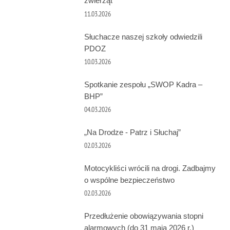
zwierząt
11.03.2026
Słuchacze naszej szkoły odwiedzili
PDOZ
10.03.2026
Spotkanie zespołu „SWOP Kadra –
BHP”
04.03.2026
„Na Drodze - Patrz i Słuchaj”
02.03.2026
Motocykliści wrócili na drogi. Zadbajmy
o wspólne bezpieczeństwo
02.03.2026
Przedłużenie obowiązywania stopni
alarmowych (do 31 maja 2026 r.)