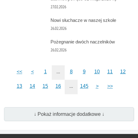
27.02.2026
Nowi słuchacze w naszej szkole
26.02.2026
Pożegnanie dwóch naczelników
26.02.2026
<<
<
1
...
8
9
10
11
12
13
14
15
16
...
145
>
>>
↓ Pokaż informacje dodatkowe ↓