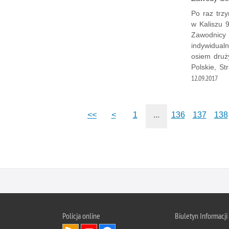
Po raz trz
w Kaliszu 9
Zawodnicy 
indywidualn
osiem druż
Polskie, St
12.09.2017
<<
<
1
...
136
137
138
Policja online
Biuletyn Informacji