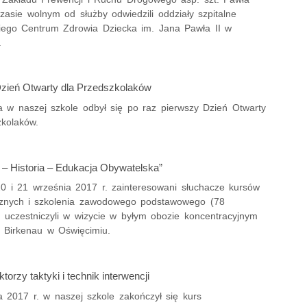
zasie wolnym od służby odwiedzili oddziały szpitalne
iego Centrum Zdrowia Dziecka im. Jana Pawła II w
.
zień Otwarty dla Przedszkolaków
a w naszej szkole odbył się po raz pierwszy Dzień Otwarty
zkolaków.
 – Historia – Edukacja Obywatelska”
0 i 21 września 2017 r. zainteresowani słuchacze kursów
ycznych i szkolenia zawodowego podstawowego (78
) uczestniczyli w wizycie w byłym obozie koncentracyjnym
- Birkenau w Oświęcimiu.
ktorzy taktyki i technik interwencji
a 2017 r. w naszej szkole zakończył się kurs