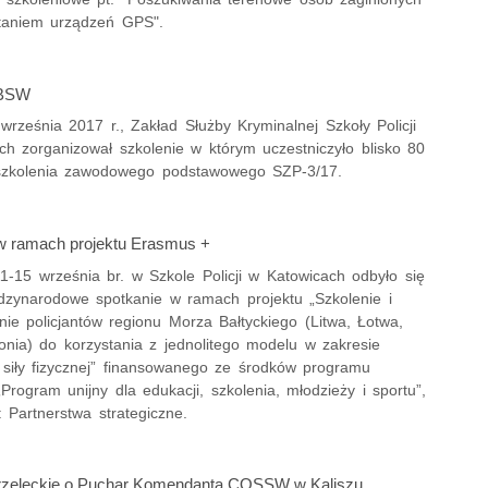
taniem urządzeń GPS".
 BSW
rześnia 2017 r., Zakład Służby Kryminalnej Szkoły Policji
ch zorganizował szkolenie w którym uczestniczyło blisko 80
szkolenia zawodowego podstawowego SZP-3/17.
w ramach projektu Erasmus +
1-15 września br. w Szkole Policji w Katowicach odbyło się
ędzynarodowe spotkanie w ramach projektu „Szkolenie i
ie policjantów regionu Morza Bałtyckiego (Litwa, Łotwa,
onia) do korzystania z jednolitego modelu w zakresie
 siły fizycznej” finansowanego ze środków programu
rogram unijny dla edukacji, szkolenia, młodzieży i sportu”,
: Partnerstwa strategiczne.
rzeleckie o Puchar Komendanta COSSW w Kaliszu