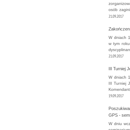
zorganizow
osób zagin
21.09.2017
Zakończeni
W dniach 1
w tym roku
dyscyplina
21.09.2017
III Turniej
W dniach 1
III Turniej
Komendanta
19.09.2017
Poszukiwan
GPS - sem
W dniu wcz
seminarium