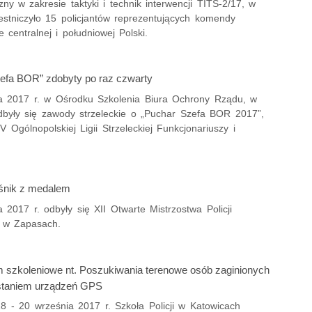
czny w zakresie taktyki i technik interwencji TITS-2/17, w
estniczyło 15 policjantów reprezentujących komendy
 centralnej i południowej Polski.
efa BOR” zdobyty po raz czwarty
a 2017 r. w Ośrodku Szkolenia Biura Ochrony Rządu, w
były się zawody strzeleckie o „Puchar Szefa BOR 2017”,
 Ogólnopolskiej Ligii Strzeleckiej Funkcjonariuszy i
śnik z medalem
 2017 r. odbyły się XII Otwarte Mistrzostwa Policji
 w Zapasach.
 szkoleniowe nt. Poszukiwania terenowe osób zaginionych
staniem urządzeń GPS
8 - 20 września 2017 r. Szkoła Policji w Katowicach