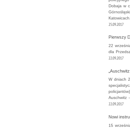
Dobaja w c
Górnośląsk
Katowicach
25.09.2017
Pierwszy D
22 wrześni
dla Przeds
22.09.2017
„Auschwitz
W dniach 2
specjalist
policjantów
Auschwitz 
22.09.2017
Nowi instru
15 wrześni