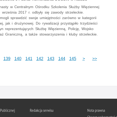
ynasty w Centralnym Ośrodku Szkolenia Służby Więziennej
 września 2017 r. odbyły się zawody strzeleckie.
mogli sprawdzić swoje umiejętności zarówno w kategorii
ej, jak i drużynowej. Do rywalizacji przystąpiło trzydzieści
yn reprezentujących Służbę Więzienną, Policję, Wojsko
raż Graniczną, a także stowarzyszenia i kluby strzeleckie.
139
140
141
142
143
144
145
>
>>
 Publicznej
Redakcja serwisu
Nota prawna
Chcesz wykorzystać m