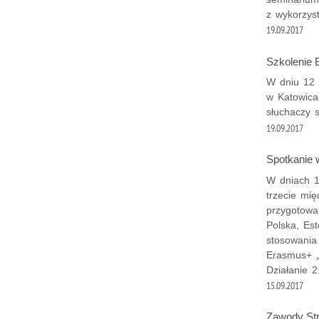
z wykorzys
19.09.2017
Szkolenie
W dniu 12 w
w Katowica
słuchaczy 
19.09.2017
Spotkanie 
W dniach 1
trzecie mi
przygotowan
Polska, Est
stosowania
Erasmus+ „P
Działanie 2
15.09.2017
Zawody St