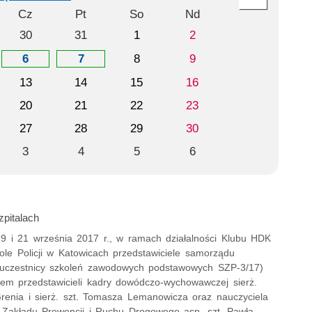
Cz
Pt
So
Nd
30
31
1
2
6
7
8
9
13
14
15
16
20
21
22
23
27
28
29
30
3
4
5
6
zpitalach
9 i 21 września 2017 r., w ramach działalności Klubu HDK
le Policji w Katowicach przedstawiciele samorządu
(uczestnicy szkoleń zawodowych podstawowych SZP-3/17)
em przedstawicieli kadry dowódczo-wychowawczej sierż.
Grenia i sierż. szt. Tomasza Lemanowicza oraz nauczyciela
o Zakładu Prewencji i Ruchu Drogowego asp. szt. Pawła