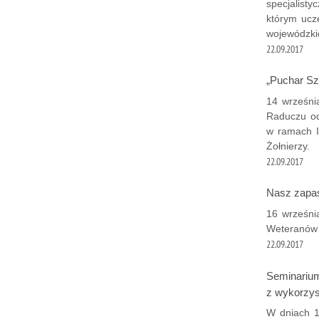
specjalisty
którym ucz
wojewódzkie
22.09.2017
„Puchar Sz
14 wrześni
Raduczu od
w ramach IV
Żołnierzy.
22.09.2017
Nasz zapa
16 września
Weteranów
22.09.2017
Seminarium
z wykorzy
W dniach 1