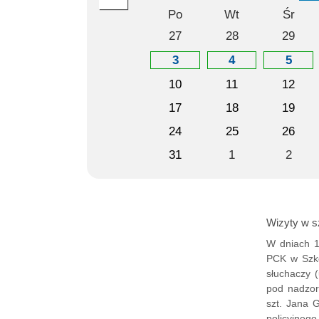
Po
Wt
Śr
27
28
29
3
4
5
10
11
12
17
18
19
24
25
26
31
1
2
Wizyty w s
W dniach 1
PCK w Szko
słuchaczy 
pod nadzor
szt. Jana 
policyjneg