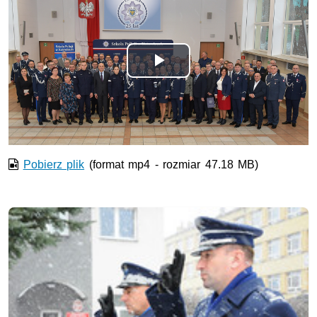
Odtwórz
wideo
Pobierz plik
(format mp4 - rozmiar 47.18 MB)