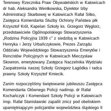
Terenowy Rzecznika Praw Obywatelskich w Katowicach
dr hab. Aleksandra Wentkowska, Dyrektor Izby
Administracji Skarbowej w Katowicach Rafał Sitko,
Zastępca Komendanta Służby Ochrony Państwa płk
Krzysztof Król, Kapelan Szkoły ks. Grzegorz Węglorz,
przedstawiciele Ogólnopolskiego Stowarzyszenia
„Rodzina Policyjna 1939 r.” z siedzibą w Katowicach
Henryka i Jerzy Urbańczykowie, Prezes Zarządu
Oddziału Wojewódzkiego Stowarzyszenia Emerytów i
Rencistów Policyjnych w Katowicach Mieczysław
Skowron, emerytowany Zastępca Naczelnika Wydziału
Zaopatrzenia naszej Szkoły Grzegorz Łagódka i radca
prawny Szkoły Krzysztof Kmiecik.
Zanim rozpoczęliśmy świętowanie jubileuszu Zastępca
Komendanta Głównego Policji nadinsp. dr Rafał
Kochańczyk i Komendant Szkoły Policji w Katowicach
insp. Rafał Stanisławski zapalili znicz pod obeliskiem
upamiętniającym policjantów województwa śląskiego II